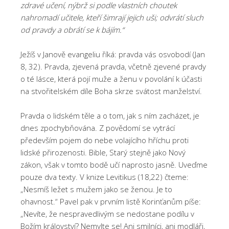
zdravé učení, nýbrž si podle vlastních choutek
nahromadí učitele, kteří šimrají jejich uši; odvrátí sluch
od pravdy a obrátí se k bájím.“
Ježíš v Janově evangeliu říká: pravda vás osvobodí (Jan
8, 32). Pravda, zjevená pravda, včetně zjevené pravdy
o té lásce, která pojí muže a ženu v povolání k účasti
na stvořitelském díle Boha skrze svátost manželství.
Pravda o lidském těle a o tom, jak s ním zacházet, je
dnes zpochybňována. Z povědomí se vytrácí
především pojem do nebe volajícího hříchu proti
lidské přirozenosti. Bible, Starý stejně jako Nový
zákon, však v tomto bodě učí naprosto jasně. Uveďme
pouze dva texty. V knize Levitikus (18,22) čteme:
„Nesmíš ležet s mužem jako se ženou. Je to
ohavnost.“ Pavel pak v prvním listě Korinťanům píše:
„Nevíte, že nespravedlivým se nedostane podílu v
Božím království? Nemylte se! Ani smilníci, ani modláři,