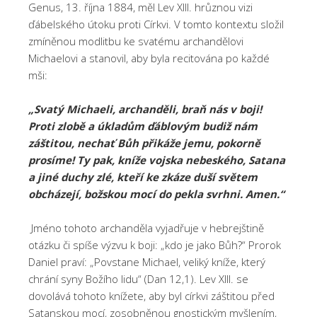
Genus, 13. října 1884, měl Lev XIII. hrůznou vizi
ďábelského útoku proti Církvi. V tomto kontextu složil
zmíněnou modlitbu ke svatému archandělovi
Michaelovi a stanovil, aby byla recitována po každé
mši:
„Svatý Michaeli, archanděli, braň nás v boji!
Proti zlobě a úkladům ďáblovým budiž nám
záštitou, nechať Bůh přikáže jemu, pokorně
prosíme! Ty pak, kníže vojska nebeského, Satana
a jiné duchy zlé, kteří ke zkáze duší světem
obcházejí, božskou mocí do pekla svrhni. Amen.“
Jméno tohoto archanděla vyjadřuje v hebrejštině
otázku či spíše výzvu k boji: „kdo je jako Bůh?“ Prorok
Daniel praví: „Povstane Michael, veliký kníže, který
chrání syny Božího lidu“ (Dan 12,1). Lev XIII. se
dovolává tohoto knížete, aby byl církvi záštitou před
Satanskou mocí, zosobněnou gnostickým myšlením,