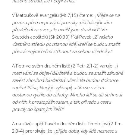
našeho středu, ale nebyli z nás.“
V Matoušově evangeliu (Mt 7,15) čteme: „
Mějte se na
pozoru před nepravými proroky: přicházejí k vám
převlečení za ovce, ale uvnitř jsou draví vlci“.
Ve
Skutcích apoštolů (Sk 20,30) říká Pavel: „
Z vašeho
vlastního středu povstanou lidé, kteří se budou snažit
převrácenými řečmi strhnout za sebou učedníky.“
A Petr ve svém druhém listě (2 Petr 2,1-2) varuje: „
I
mezi vámi se objeví lžiučitelé a budou se snažit záludně
zavést zhoubná bludařská učení. Ba budou dokonce
zapírat Pána, který je vykoupil, a tím se ovšem
dostanou rychle do záhuby. Mnoho lidí se dá strhnout
od nich k prostopášnostem, a tak přivedou cestu
pravdy do špatných řečí.“
A na závěr opět Pavel v druhém listu Timotejovi (2 Tim
2,3-4) prorokuje, že
„přijde doba, kdy lidé nesnesou