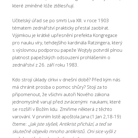
které zmíněné lóže ztělesňují.
Učitelský úřad se po smrti Lva XIII. v roce 1903
tématem zednářství prakticky přestal zaobírat.
Výjimkou je krátké upřesnění prefekta Kongregace
pro nauku víry, tehdejšího kardinála Ratzingera, který
s výslovnou podporou papeže Wojtyly potvrdil plnou
platnost papežských odsouzení prohlášením o
zednářství z 26. září roku 1983.
Kdo strojí úklady církvi v dnešní době? Před kým nás
má chránit prosba o pomoc shůry? Stojí za to
připomenout, že všichni autoři Nového zákona
jednomyslně varují před zvrácenými naukami, které
se rozšíří v Božím lidu. Zmiňme některá z těchto
varování. V prvním listě apoštola Jana (1 Jan 2,18-19)
čteme:
„Jak jste slyšeli, Antikrist přichází, a teď se
skutečně objevilo mnoho antikristů. Oni sice vyšli z