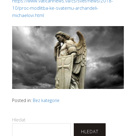
https://www.vaticannews.va/cs/svet/news/2018-
10/proc-modlitba-ke-svatemu-archandeli-
michaelovi.html
Posted in:
Bez kategorie
Hledat
HLEDAT