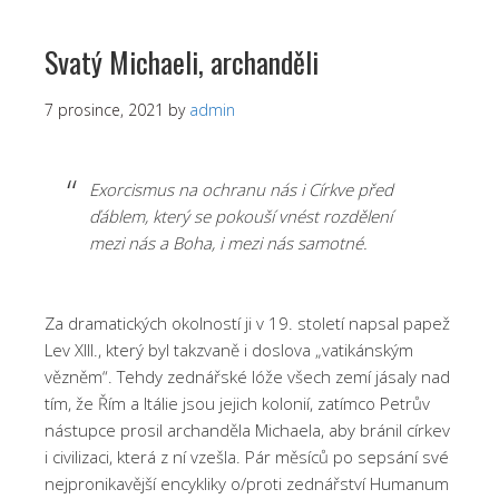
Svatý Michaeli, archanděli
7 prosince, 2021
by
admin
Exorcismus na ochranu nás i Církve před
ďáblem, který se pokouší vnést rozdělení
mezi nás a Boha, i mezi nás samotné.
Za dramatických okolností ji v 19. století napsal papež
Lev XIII., který byl takzvaně i doslova „vatikánským
vězněm“. Tehdy zednářské lóže všech zemí jásaly nad
tím, že Řím a Itálie jsou jejich kolonií, zatímco Petrův
nástupce prosil archanděla Michaela, aby bránil církev
i civilizaci, která z ní vzešla. Pár měsíců po sepsání své
nejpronikavější encykliky o/proti zednářství Humanum